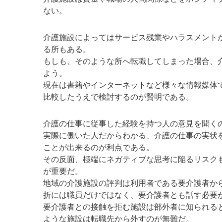
ない。
介護施設によってはサービス残業やハラスメント
る所もある。
もしも、そのような所へ転職してしまった場合、
よう。
現在は書籍やインターネットなど様々な情報媒体
比較したうえで検討するのが賢明である。
介護の仕事に従事した経験を持つ人の意見を聞く
実際に働いた人だからわかる、介護の仕事の実状
ことが出来るのが利点である。
その反面、極端にネガティブな思考に陥るリスク
が重要だ。
地域の介護施設の評判は利用者である要介護者か
折には職員だけではなく、要介護者とも話す必要
要介護者との接触を拒む施設は部外者に知られる
ような施設は転職先から外すのが無難だ。