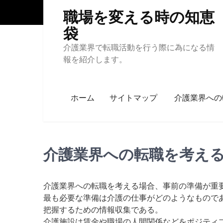
Skip
職場を変える時の知恵
to
content
袋
介護業界で転職活動を行う際に為になる情
報を紹介します。
ホーム
サイトマップ
介護業界への
介護業界への転職を考え
介護業界への転職を考える場合、事前の準備が重
最も必要な準備は介護の仕事がどのようなもので
把握するための情報収集である。
介護施設は賃金や職場の人間関係などをポジティ