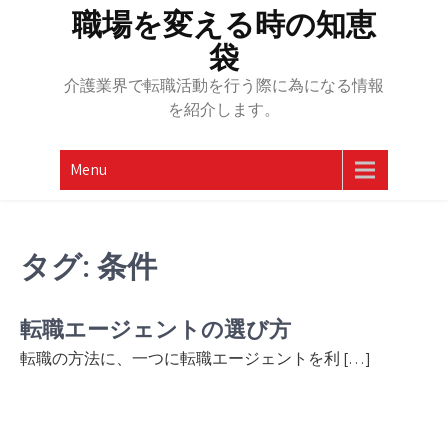
Skip
職場を変える時の知恵
to
袋
content
介護業界で転職活動を行う際に為になる情報
を紹介します。
Menu
タグ:
条件
転職エージェントの選び方
転職の方法に、一つに転職エージェントを利 […]